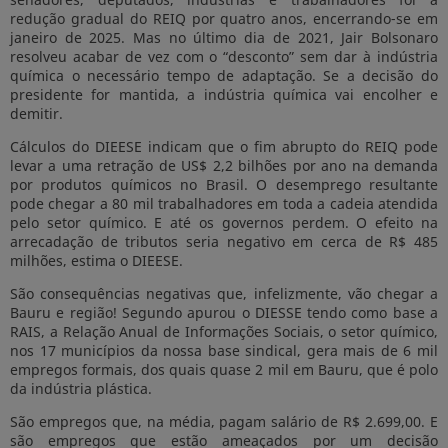
redução gradual do REIQ por quatro anos, encerrando-se em
janeiro de 2025. Mas no último dia de 2021, Jair Bolsonaro
resolveu acabar de vez com o “desconto” sem dar à indústria
química o necessário tempo de adaptação. Se a decisão do
presidente for mantida, a indústria química vai encolher e
demitir.
Cálculos do DIEESE indicam que o fim abrupto do REIQ pode
levar a uma retração de US$ 2,2 bilhões por ano na demanda
por produtos químicos no Brasil. O desemprego resultante
pode chegar a 80 mil trabalhadores em toda a cadeia atendida
pelo setor químico. E até os governos perdem. O efeito na
arrecadação de tributos seria negativo em cerca de R$ 485
milhões, estima o DIEESE.
São consequências negativas que, infelizmente, vão chegar a
Bauru e região! Segundo apurou o DIESSE tendo como base a
RAIS, a Relação Anual de Informações Sociais, o setor químico,
nos 17 municípios da nossa base sindical, gera mais de 6 mil
empregos formais, dos quais quase 2 mil em Bauru, que é polo
da indústria plástica.
São empregos que, na média, pagam salário de R$ 2.699,00. E
são empregos que estão ameaçados por um decisão