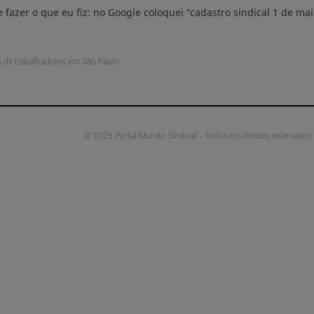
fazer o que eu fiz: no Google coloquei “cadastro sindical 1 de mai
s de trabalhadores em São Paulo
© 2026 Portal Mundo Sindical - Todos os direitos reservados