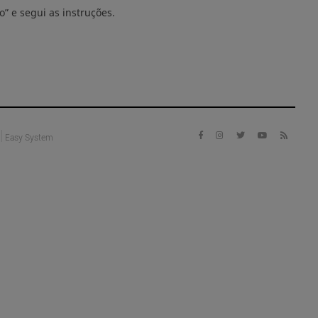
o” e segui as instruções.
|
Easy System