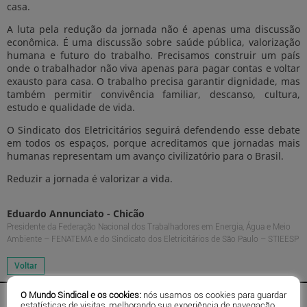
casa.
A luta pela redução da jornada não é apenas uma discussão
econômica. É uma discussão sobre saúde pública, valorização
humana e futuro do trabalho. Precisamos construir um país
onde o trabalhador não viva apenas para pagar contas e voltar
exausto para casa. O trabalho precisa garantir dignidade, mas
também permitir convivência familiar, descanso, cultura,
estudo e qualidade de vida.
O Sindicato dos Eletricitários seguirá defendendo esse debate
em todos os espaços, porque acreditamos que jornadas mais
humanas representam um avanço civilizatório para o Brasil.
Reduzir a jornada é valorizar a vida.
Eduardo Annunciato - Chicão
Presidente da Federação Nacional dos Trabalhadores em Energia, Água e Meio
Ambiente – FENATEMA e do Sindicato dos Eletricitários de São Paulo – STIEESP
O Mundo Sindical e os cookies:
nós usamos os cookies para guardar
estatísticas de visitas, melhorando sua experiência de navegação.