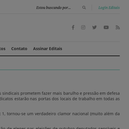
|
Login Editais
tos
Contato
Assinar Editais
ais sindicais prometem fazer mais barulho e pressão em defesa
dicatos estarão nas portas dos locais de trabalho em todas as
x 1, tornou-se um verdadeiro clamor nacional (muito além da
ação de eleger nas eleições de outubro deputados sensíveis e