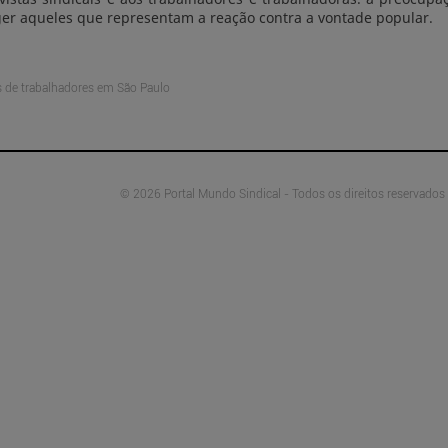
eger aqueles que representam a reação contra a vontade popular.
s de trabalhadores em São Paulo
© 2026 Portal Mundo Sindical - Todos os direitos reservados