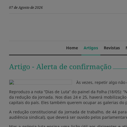
07 de Agosto de 2026
Home
Artigos
Revistas
Artigo -
Alerta de confirmação
Às vezes, repetir algo nã
Reproduzo a nota “Dias de Luta” do painel da Folha (18/05): 
da redução da jornada. Nos dias 24 e 25, haverá mobilização 
capitais do país. Eles também querem ocupar as galerias do 
A redução constitucional da jornada de trabalho, de 44 par
audiência sindical), que deverá ser ouvido pelos parlamentar
Mas a própria luta ensina uma lição útil aos dirigentes e a