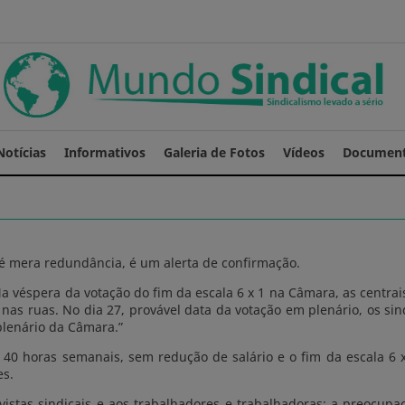
Notícias
Informativos
Galeria de Fotos
Vídeos
Documen
o é mera redundância, é um alerta de confirmação.
“Na véspera da votação do fim da escala 6 x 1 na Câmara, as centr
nas ruas. No dia 27, provável data da votação em plenário, os sin
plenário da Câmara.”
a 40 horas semanais, sem redução de salário e o fim da escala 6 
es.
tivistas sindicais e aos trabalhadores e trabalhadoras: a preocup