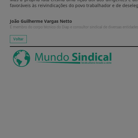
favoráveis às reivindicações do povo trabalhador e de desel
João Guilherme Vargas Netto
É membro do corpo técnico do Diap e consultor sindical de diversas entidade