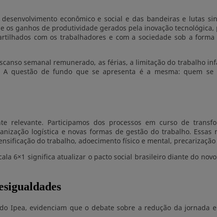
 desenvolvimento econômico e social e das bandeiras e lutas s
se os ganhos de produtividade gerados pela inovação tecnológica
rtilhados com os trabalhadores e com a sociedade sob a forma 
escanso semanal remunerado, as férias, a limitação do trabalho in
as. A questão de fundo que se apresenta é a mesma: quem se 
e relevante. Participamos dos processos em curso de transfor
reorganização logística e novas formas de gestão do trabalho. E
sificação do trabalho, adoecimento físico e mental, precarização
cala 6×1 significa atualizar o pacto social brasileiro diante do 
esigualdades
do Ipea, evidenciam que o debate sobre a redução da jornada e 