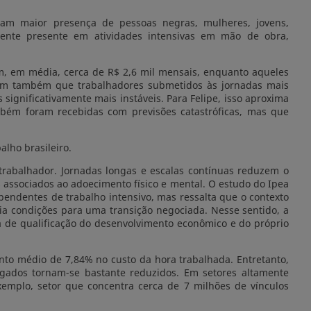
am maior presença de pessoas negras, mulheres, jovens,
mente presente em atividades intensivas em mão de obra,
, em média, cerca de R$ 2,6 mil mensais, enquanto aqueles
am também que trabalhadores submetidos às jornadas mais
gnificativamente mais instáveis. Para Felipe, isso aproxima
ambém foram recebidas com previsões catastróficas, mas que
lho brasileiro.
trabalhador. Jornadas longas e escalas contínuas reduzem o
es associados ao adoecimento físico e mental. O estudo do Ipea
endentes de trabalho intensivo, mas ressalta que o contexto
ria condições para uma transição negociada. Nesse sentido, a
de qualificação do desenvolvimento econômico e do próprio
nto médio de 7,84% no custo da hora trabalhada. Entretanto,
egados tornam-se bastante reduzidos. Em setores altamente
xemplo, setor que concentra cerca de 7 milhões de vínculos