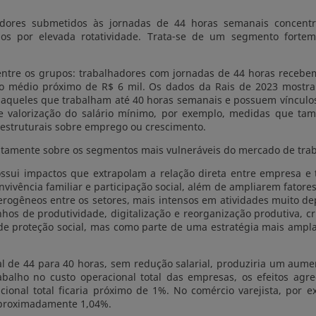
adores submetidos às jornadas de 44 horas semanais concentr
os por elevada rotatividade. Trata-se de um segmento forte
ntre os grupos: trabalhadores com jornadas de 44 horas recebem
to médio próximo de R$ 6 mil. Os dados da Rais de 2023 mostr
eles que trabalham até 40 horas semanais e possuem vínculos si
 de valorização do salário mínimo, por exemplo, medidas que t
estruturais sobre emprego ou crescimento.
tamente sobre os segmentos mais vulneráveis do mercado de traba
sui impactos que extrapolam a relação direta entre empresa e 
nvivência familiar e participação social, além de ampliarem fator
gêneos entre os setores, mais intensos em atividades muito dep
os de produtividade, digitalização e reorganização produtiva, c
 proteção social, mas como parte de uma estratégia mais ampla 
l de 44 para 40 horas, sem redução salarial, produziria um aume
balho no custo operacional total das empresas, os efeitos agr
ional total ficaria próximo de 1%. No comércio varejista, por e
 aproximadamente 1,04%.