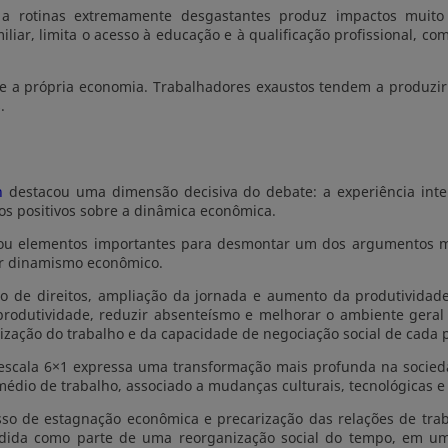
 a rotinas extremamente desgastantes produz impactos muito
iliar, limita o acesso à educação e à qualificação profissional, c
e a própria economia. Trabalhadores exaustos tendem a produzir
.
n
destacou uma dimensão decisiva do debate: a experiência int
os positivos sobre a dinâmica econômica.
tou elementos importantes para desmontar um dos argumentos ma
or dinamismo econômico.
ão de direitos, ampliação da jornada e aumento da produtividade
rodutividade, reduzir absenteísmo e melhorar o ambiente geral
ização do trabalho e da capacidade de negociação social de cada p
 escala 6×1 expressa uma transformação mais profunda na socied
édio de trabalho, associado a mudanças culturais, tecnológicas e 
sso de estagnação econômica e precarização das relações de tr
da como parte de uma reorganização social do tempo, em um co