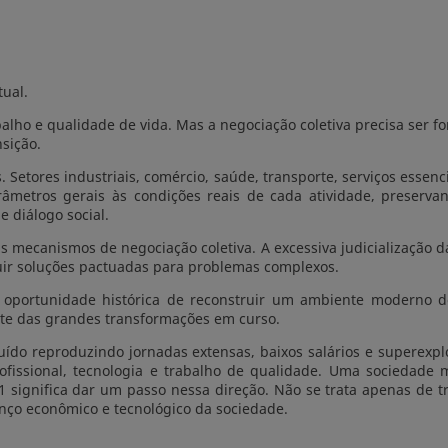
tual.
abalho e qualidade de vida. Mas a negociação coletiva precisa ser f
sição.
. Setores industriais, comércio, saúde, transporte, serviços essen
âmetros gerais às condições reais de cada atividade, preservan
 diálogo social.
 mecanismos de negociação coletiva. A excessiva judicialização da
uir soluções pactuadas para problemas complexos.
oportunidade histórica de reconstruir um ambiente moderno de 
nte das grandes transformações em curso.
do reproduzindo jornadas extensas, baixos salários e superexpl
 profissional, tecnologia e trabalho de qualidade. Uma sociedad
1 significa dar um passo nessa direção. Não se trata apenas de t
anço econômico e tecnológico da sociedade.