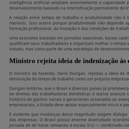
inteligência artificial ampliam enormemente a capacidade p
desenvolvimento baseado na intensificação permanente do tr
A relação entre tempo de trabalho e produtividade não é
menores. Isso ocorre porque produtividade não depende ap
formação profissional, da inovação e das condições de trabal
Uma economia baseada em jornadas exaustivas, baixos salário
qualificam seus trabalhadores e organizam melhor o tempo s
isolado, mas como parte de uma estratégia de desenvolvimen
Ministro rejeita ideia de indenização às
O ministro da Fazenda, Dario Durigan, rejeitou a ideia de
diminuição do tempo de trabalho como um prejuízo empresaria
Durigan lembrou que o Brasil e diversos países já promover
de direitos das trabalhadoras domésticas e outros avanços 
histórico de ganhos sociais e geracionais associados ao ava
empresariais, o Estado deve apoiar especialmente micro e peq
É evidente que mudanças dessa magnitude exigem diálogo soc
das empresas. O Brasil possui enorme diversidade econômi
jornada de 40 horas semanais e escala 5×2 — combinado com 