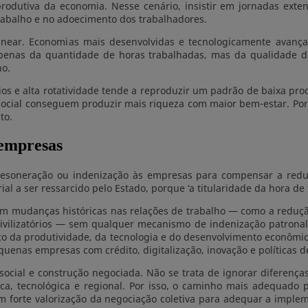
rodutiva da economia. Nesse cenário, insistir em jornadas exte
abalho e no adoecimento dos trabalhadores.
 linear. Economias mais desenvolvidas e tecnologicamente avan
enas da quantidade de horas trabalhadas, mas da qualidade da
ho.
s e alta rotatividade tende a reproduzir um padrão de baixa prod
ocial conseguem produzir mais riqueza com maior bem-estar. Por 
to.
 empresas
 desoneração ou indenização às empresas para compensar a redu
l a ser ressarcido pelo Estado, porque ‘a titularidade da hora de
am mudanças históricas nas relações de trabalho — como a redução
civilizatórios — sem qualquer mecanismo de indenização patronal
nço da produtividade, da tecnologia e do desenvolvimento econômi
uenas empresas com crédito, digitalização, inovação e políticas d
ial e construção negociada. Não se trata de ignorar diferenças s
ca, tecnológica e regional. Por isso, o caminho mais adequado 
forte valorização da negociação coletiva para adequar a impleme