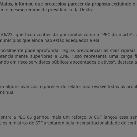
 Matos, informou que protocolou parecer da proposta
excluindo o 
otem o mesmo regime de previdência da União.
C 66/23, que ficou conhecida por muitos como a "PEC da morte", 
municípios que ainda não estão adequados a ela.
ncialmente pode aprofundar regras previdenciárias mais rígidas d
otencialmente superiores a 22%. "Isso representa uma carga f
cando em risco servidores públicos aposentados e ativos", destaca a
a alguns avanços, o parecer do relator não resolve todos os probl
ontinua.
 contra a PEC 66 ganhou mais um reforço. A CUT lançou essa se
 os ministros do STF a votarem pela inconstitucionalidade do conf