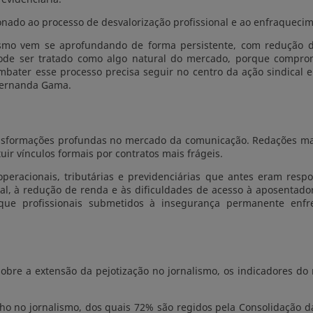
nado ao processo de desvalorização profissional e ao enfraquecim
smo vem se aprofundando de forma persistente, com redução dos
pode ser tratado como algo natural do mercado, porque comprome
mbater esse processo precisa seguir no centro da ação sindical e
 Fernanda Gama.
nsformações profundas no mercado da comunicação. Redações mais
ir vínculos formais por contratos mais frágeis.
operacionais, tributárias e previdenciárias que antes eram re
onal, à redução de renda e às dificuldades de acesso à aposentado
que profissionais submetidos à insegurança permanente enfre
bre a extensão da pejotização no jornalismo, os indicadores do
lho no jornalismo, dos quais 72% são regidos pela Consolidação da