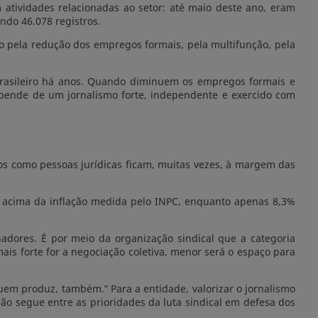
atividades relacionadas ao setor: até maio deste ano, eram
ando 46.078 registros.
 pela redução dos empregos formais, pela multifunção, pela
 brasileiro há anos. Quando diminuem os empregos formais e
pende de um jornalismo forte, independente e exercido com
os como pessoas jurídicas ficam, muitas vezes, à margem das
m acima da inflação medida pelo INPC, enquanto apenas 8,3%
dores. É por meio da organização sindical que a categoria
mais forte for a negociação coletiva, menor será o espaço para
Quem produz, também.” Para a entidade, valorizar o jornalismo
ão segue entre as prioridades da luta sindical em defesa dos