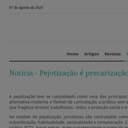
07 de Agosto de 2026
Home
Artigos
Revistas
Notícia -
Pejotização é precarização
A pejotização tem se consolidado como uma das principais
alternativa moderna e flexível de contratação, a prática ve
que fragiliza direitos trabalhistas, reduz a proteção social e t
No modelo de pejotização, jornalistas são contratados com
subordinação, habitualidade, pessoalidade e remuneração. Co
salário, FGTS, horas extras, licença-maternidade e proteção p