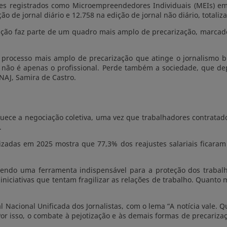
s registrados como Microempreendedores Individuais (MEIs) em 
ão de jornal diário e 12.758 na edição de jornal não diário, totaliz
ção faz parte de um quadro mais amplo de precarização, marcado
m processo mais amplo de precarização que atinge o jornalismo
não é apenas o profissional. Perde também a sociedade, que de
NAJ, Samira de Castro.
ece a negociação coletiva, uma vez que trabalhadores contratad
.
lizadas em 2025 mostra que 77,3% dos reajustes salariais ficara
endo uma ferramenta indispensável para a proteção dos trabalha
niciativas que tentam fragilizar as relações de trabalho. Quanto 
Nacional Unificada dos Jornalistas, com o lema “A notícia vale. 
r isso, o combate à pejotização e às demais formas de precarizaç