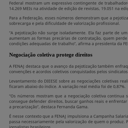
Federal mostram um expressivo contingente de trabalhadore
14.269 MEIs na atividade de edição de revistas, 19.051 na ediç
Para a Federação, esses números demonstram que a pejotiza
sobrecarga e pela dificuldade de valorização profissional.
“A pejotização não surge isoladamente. Ela faz parte de u
aumentam as formas precárias de contratação, quem perde 
condições adequadas de trabalho”, afirma a presidenta da FE
Negociação coletiva protege direitos
A FENAJ destaca que o avanço da pejotização também enfraqu
convenções e acordos coletivos conquistados pelos sindicatos
Levantamento do DIEESE sobre as negociações coletivas rea
ficaram abaixo do índice. A variação real média foi de 0,87%.
“Os números mostram que a negociação coletiva continua s
consegue defender direitos, buscar ganhos reais e enfrentar i
a precarização”, destaca Fernanda Gama.
É nesse contexto que a FENAJ impulsiona a Campanha Salarial 
passa necessariamente pela valorização de quem o produz. Po
jornalistas brasileiros.