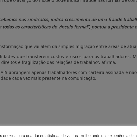
tam que o avanço do modelo pode indicar fraude nas formas de con
ebemos nos sindicatos, indica crescimento de uma fraude trabalh
 todas as características do vínculo formal”, pontua a presidenta 
ansformação que vai além da simples migração entre áreas de atua
dades que transferem custos e riscos para os trabalhadores. Mui
eitos e fragilização das relações de trabalho”, afirma.
RAIS abrangem apenas trabalhadores com carteira assinada e não c
idade cada vez mais presente na comunicação.
cookies para guardar estatísticas de visitas, melhorando sua experiência de 