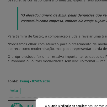
os registros correspondam a jornalistas, especialistas apon
“O elevado número de MEis, pelas denúncias que rec
contratá-lo como empresa, embora ele esteja sujeito a
Para Samira de Castro, a comparação ajuda a revelar uma tr
“Precisamos olhar com atenção para o crescimento de modali
aparece como modernização, mas pode representar perda de dir
O próprio estudo faz uma ressalva importante: os dados da 
autônomos ou outras modalidades sem vínculo formal — real
Fonte:
Fenaj
-
07/07/2026
O Mundo Sindical e os cookies:
nós usamos os 