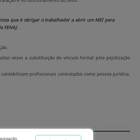
tratação e no funcionamento do setor.
ista que é obrigar o trabalhador a abrir um MEI para
da FENAJ.
ção.
tas vezes a substituição do vínculo formal pela pejotização
ontabilizam profissionais contratados como pessoa jurídica,
navegação.