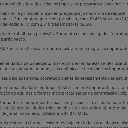
to atividades fora dos veículos impressos passaram a concentrar
ornalismo, a principal função empregadora já não era a de repórter
ionais. Em seguida aparecem Jornalista, com 10.438 vínculos (20,7
r de Rádio e TV, com 2.810 trabalhadores (5,6%).
e trabalho da profissão. Enquanto os postos ligados à produção 
 participação.
ENAJ), Samira de Castro, os dados mostram uma migração important
demandados pelo mercado, mas essa demanda está se deslocando
algo que acompanha mudanças econômicas e tecnológicas importante
lisado isoladamente, sobretudo diante do esvaziamento das estrutu
ue é uma atividade legítima e historicamente importante para a 
ão de equipes e formas mais precarizadas de contratação”, diz.
Enquanto os empregos formais em jornais e revistas somam hoje
(MEIs) em atividades relacionadas ao setor editorial. Até maio
 de jornal não diário, totalizando 46.078 MEIs.
al de vínculos formais existentes hoje em toda a área do jornali