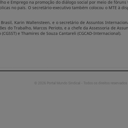
alho e Emprego na promoção do diálogo social por meio de fóruns 
blicas no país. O secretário-executivo também colocou o MTE à dis
rasil, Karin Wallensteen, e o secretário de Assuntos Internaciona
ões do Trabalho, Marcos Perioto, e a chefe da Assessoria de Assun
o (CGSST) e Thamires de Souza Cantareli (CGCAD-Internacional).
© 2026 Portal Mundo Sindical - Todos os direitos reservados