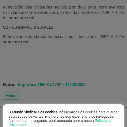
Renovação das cláusulas sociais por dois anos com avanços
nas cláusulas inerentes aos direitos das mulheres. INPC + 1,2%
de aumento real.
G2 – SINDIMAQ e SINAEES
Renovação das cláusulas sociais por dois anos. INPC + 1,2%
aumento real.
Fonte:
Imprensa FEM-CUT/SP
-
11/09/2024
O Mundo Sindical e os cookies:
nós usamos os cookies para guardar
estatísticas de visitas, melhorando sua experiência de navegação.
Ao continuar navegando, você concorda com a nossa
Política de
Privacidade
.