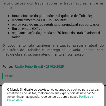
reivindicações dos trabalhadores e trabalhadoras, entre as
quais:
fortalecimento do pólo industrial químico de Cubatão;
reconhecimento da OIT 151 no Brasil;
reprovação do marco regulatório, prejudicial aos portuários;
fim da escala 6X1; e
regulamentação da jornada de 30 horas dos trabalhadores da
saúde.
O documento cita também a situação precária atual do
Ministério do Trabalho e Emprego na Baixada Santista, sem
mão de obra ativa, para atendimento e fiscalização.
Fonte:
Rádio Peão Brasil
-
28/02/2025
O Mundo Sindical e os cookies:
nós usamos os cookies para guardar
estatísticas de visitas, melhorando sua experiência de navegação.
Ao continuar navegando, você concorda com a nossa
Política de
Privacidade
.