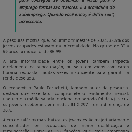
para conseguir se qualificar e voltar para o
emprego formal são maiores. É a armadilha do
subemprego. Quando você entra, é difícil sair”,
acrescenta.
A pesquisa mostra que, no último trimestre de 2024, 38,5% dos
jovens ocupados estavam na informalidade. No grupo de 30 a
59 anos, o índice foi de 35,9%.
A alta informalidade entre os jovens também impacta
diretamente na subocupação, ou seja, em vagas com carga
horária reduzida, muitas vezes insuficiente para garantir a
renda desejada.
O economista Paulo Peruchetti, também autor da pesquisa,
destaca que esse fator compromete o rendimento mensal.
Enquanto a média salarial nacional no período foi de R$ 3.315,
os jovens receberam, em média, R$ 2.297 – uma diferença de
30%.
Além de salários mais baixos, os jovens estão majoritariamente
concentrados em ocupações de menor qualificação e
remuneração. Entre as 20 funções que mais empregam