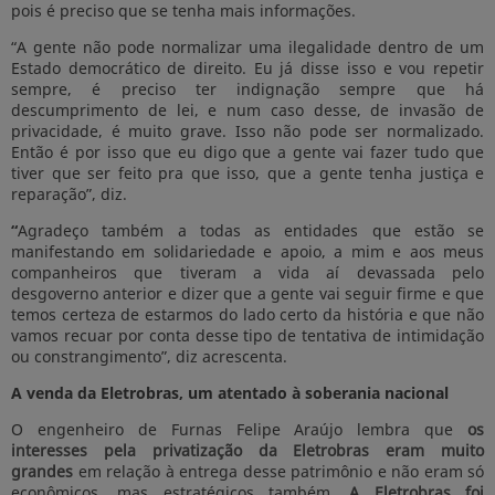
pois é preciso que se tenha mais informações.
“A gente não pode normalizar uma ilegalidade dentro de um
Estado democrático de direito. Eu já disse isso e vou repetir
sempre, é preciso ter indignação sempre que há
descumprimento de lei, e num caso desse, de invasão de
privacidade, é muito grave. Isso não pode ser normalizado.
Então é por isso que eu digo que a gente vai fazer tudo que
tiver que ser feito pra que isso, que a gente tenha justiça e
reparação”, diz.
“
Agradeço também a todas as entidades que estão se
manifestando em solidariedade e apoio, a mim e aos meus
companheiros que tiveram a vida aí devassada pelo
desgoverno anterior e dizer que a gente vai seguir firme e que
temos certeza de estarmos do lado certo da história e que não
vamos recuar por conta desse tipo de tentativa de intimidação
ou constrangimento”, diz acrescenta.
A venda da Eletrobras, um atentado à soberania nacional
O engenheiro de Furnas Felipe Araújo lembra que
os
interesses pela privatização da Eletrobras eram muito
grandes
em relação à entrega desse patrimônio e não eram só
econômicos, mas estratégicos também.
A Eletrobras foi