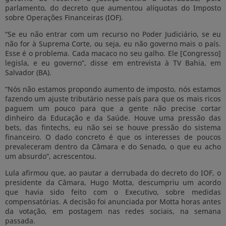
parlamento, do decreto que aumentou alíquotas do Imposto
sobre Operações Financeiras (IOF).
“Se eu não entrar com um recurso no Poder Judiciário, se eu
não for à Suprema Corte, ou seja, eu não governo mais o país.
Esse é o problema. Cada macaco no seu galho. Ele [Congresso]
legisla, e eu governo”, disse em entrevista à TV Bahia, em
Salvador (BA).
“Nós não estamos propondo aumento de imposto, nós estamos
fazendo um ajuste tributário nesse país para que os mais ricos
paguem um pouco para que a gente não precise cortar
dinheiro da Educação e da Saúde. Houve uma pressão das
bets, das fintechs, eu não sei se houve pressão do sistema
financeiro. O dado concreto é que os interesses de poucos
prevaleceram dentro da Câmara e do Senado, o que eu acho
um absurdo”, acrescentou.
Lula afirmou que, ao pautar a derrubada do decreto do IOF, o
presidente da Câmara, Hugo Motta, descumpriu um acordo
que havia sido feito com o Executivo, sobre medidas
compensatórias. A decisão foi anunciada por Motta horas antes
da votação, em postagem nas redes sociais, na semana
passada.