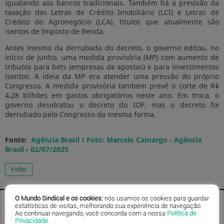
igualando aos bancos tradicionais. Também há a previsão da
taxação das Letras de Crédito Imobiliário (LCI) e Letras de
Crédito do Agronegócio (LCA), títulos que atualmente são
isentos de Imposto de Renda.
Antes mesmo da derrubada do decreto, o governo editou, no
início de junho, uma medida provisória (MP) com aumento de
tributos para bets (empresas de apostas) e para investimentos
isentos. A ideia da MP era atender uma pressão do próprio
Congresso. A medida provisória também prevê o corte de R$
4,28 bilhões em gastos obrigatórios neste ano. Em troca, o
governo desidratou o decreto do IOF, mas o decreto foi
derrubado pelo Congresso da mesma forma.
Fonte:
Agência Brasil / Foto: Marcelo Camargo - Agência
Brasil
-
02/07/2025
O Mundo Sindical e os cookies:
nós usamos os cookies para guardar
estatísticas de visitas, melhorando sua experiência de navegação.
Ao continuar navegando, você concorda com a nossa
Política de
Privacidade
.