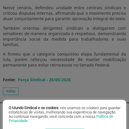
Nesse cenário, defendeu unidade entre centrais sindicais e
criticou disputas internas, afirmando que o movimento precisa
atuar conjuntamente para garantir aprovação integral do texto.
Também orientou dirigentes sindicais a dialogarem com
senadores de maneira organizada e respeitosa, demonstrando
importância social da medida para trabalhadores e suas
famílias.
A firmou que a categoria conquistou etapa fundamental da
luta, porém reforçou necessidade de manter mobilização
permanente para evitar retrocessos no Senado Federal.
Fonte:
Força Sindical
-
28/05/2026
O Mundo Sindical e os cookies:
nós usamos os cookies para guardar
estatísticas de visitas, melhorando sua experiência de navegação.
Ao continuar navegando, você concorda com a nossa
Política de
Privacidade
.